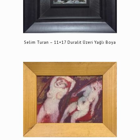
Selim Turan – 11×17 Duralit Üzeri Yağlı Boya