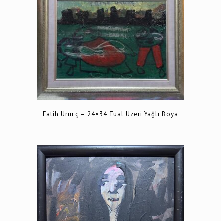
Fatih Urunç – 24×34 Tual Üzeri Yağlı Boya